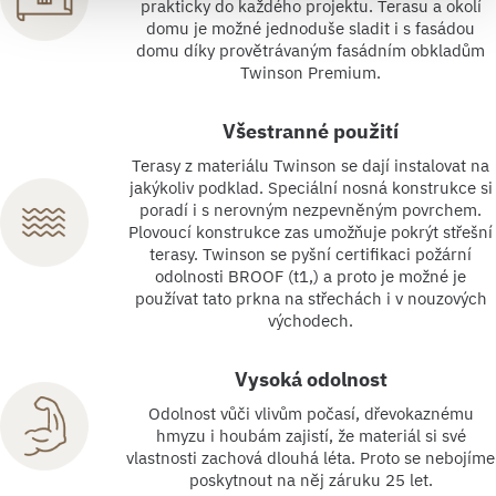
prakticky do každého projektu. Terasu a okolí
domu je možné jednoduše sladit i s fasádou
domu díky provětrávaným fasádním obkladům
Twinson Premium.
Všestranné použití
Terasy z materiálu Twinson se dají instalovat na
jakýkoliv podklad. Speciální nosná konstrukce si
poradí i s nerovným nezpevněným povrchem.
Plovoucí konstrukce zas umožňuje pokrýt střešní
terasy. Twinson se pyšní certifikaci požární
odolnosti BROOF (t1,) a proto je možné je
používat tato prkna na střechách i v nouzových
východech.
Vysoká odolnost
Odolnost vůči vlivům počasí, dřevokaznému
hmyzu i houbám zajistí, že materiál si své
vlastnosti zachová dlouhá léta. Proto se nebojíme
poskytnout na něj záruku 25 let.