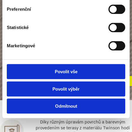
Preferenční
Statistické
Marketingové
Proč zařadit terasu Twinson do
projektu?
Povolit vše
Od 1 294 Kč/m2 desky (bez DPH)
Povolit výběr
Odmítnout
Moderní design
Díky různým úpravám povrchů a barevným
provedením se terasy z materiálu Twinson hodí