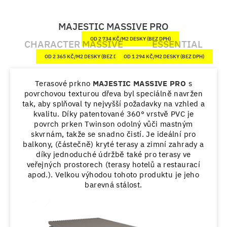
MAJESTIC MASSIVE PRO
OD 2 734 KČ/M2 DESKY (BEZ DPH)
CHARACTER MASSIVE
ESSENTIAL
OD 2 365 KČ/M2 DESKY (BEZ DPH)
OD 1 294 KČ/M2 DESKY (BEZ DPH)
Terasové prkno
MAJESTIC MASSIVE PRO
s
Te
povrchovou texturou dřeva byl speciálně navržen
komo
tak, aby splňoval ty nejvyšší požadavky na vzhled a
ted
kvalitu. Díky patentované 360° vrstvě PVC je
dř
povrch prken Twinson odolný vůči mastným
n
skvrnám, takže se snadno čistí. Je ideální pro
prod
balkony, (částečně) kryté terasy a zimní zahrady a
díky jednoduché údržbě také pro terasy ve
dr
veřejných prostorech (terasy hotelů a restaurací
přír
apod.). Velkou výhodou tohoto produktu je jeho
p
barevná stálost.