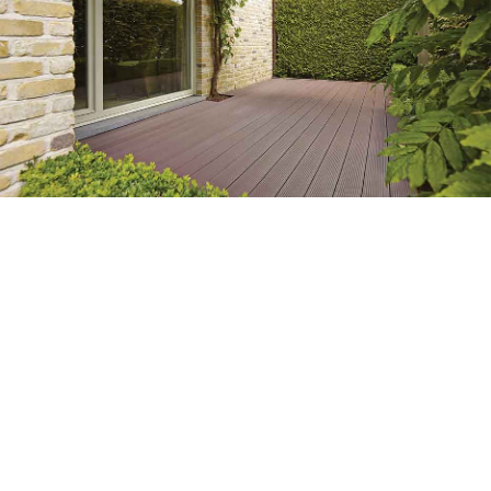
Proměny vašich teras
Na terase Twinson se budete vždycky
cítit jako na dovolené – žádné starosti s
údržbou, jen odpočinek, relaxace na
sluníčku anebo party u bazénu. Každý
kout, který nám svěříte, proměníme na
příjemné a bezpečné místo pro vás i
vaše blízké. Podívejte se na proměny