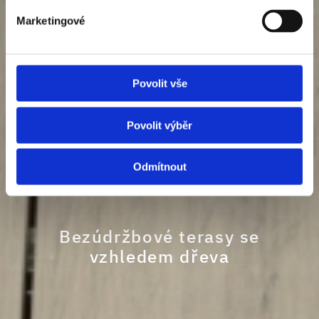
Marketingové
Povolit vše
Povolit výběr
Odmítnout
Bezúdržbové terasy se
vzhledem dřeva