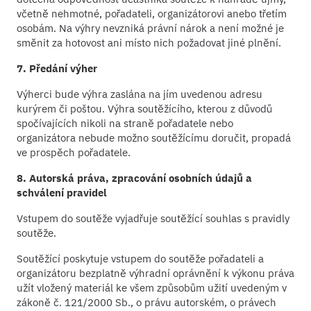
včetně nehmotné, pořadateli, organizátorovi anebo třetím
osobám. Na výhry nevzniká právní nárok a není možné je
směnit za hotovost ani místo nich požadovat jiné plnění.
7. Předání výher
Výherci bude výhra zaslána na jím uvedenou adresu
kurýrem či poštou. Výhra soutěžícího, kterou z důvodů
spočívajících nikoli na straně pořadatele nebo
organizátora nebude možno soutěžícímu doručit, propadá
ve prospěch pořadatele.
8. Autorská práva, zpracování osobních údajů a
schválení pravidel
Vstupem do soutěže vyjadřuje soutěžící souhlas s pravidly
soutěže.
Soutěžící poskytuje vstupem do soutěže pořadateli a
organizátoru bezplatně výhradní oprávnění k výkonu práva
užít vložený materiál ke všem způsobům užití uvedeným v
zákoně č. 121/2000 Sb., o právu autorském, o právech