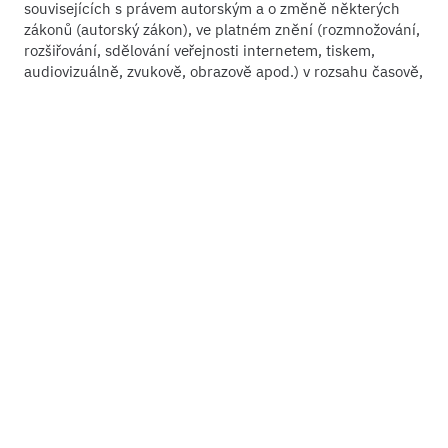
souvisejících s právem autorským a o změně některých
zákonů (autorský zákon), ve platném znění (rozmnožování,
rozšiřování, sdělování veřejnosti internetem, tiskem,
audiovizuálně, zvukově, obrazově apod.) v rozsahu časově,
územně a množstevně neomezeném, v tištěné,
elektronické nebo jiné podobě, v souvislosti se soutěží
nebo k jiným marketingovým účelům organizátora a/nebo
pořadatele soutěže.
Soutěžící se zavazuje odškodnit pořadatele nebo
organizátora v případě jakékoliv újmy, i nehmotné, jim
způsobené v důsledku umístění vloženého materiálu v
rozporu s těmito pravidly nebo s pravidly sítě Facebook.
Pořadatel soutěže bude v pozici správce osobních údajů
zpracovávat, ať již manuálně či elektronicky, a uchovávat
osobní údaje týkající se soutěžících v rozsahu:
· komentář na sociální síti Facebook spojený s osobou
soutěžícího
· jméno a příjmení výherce