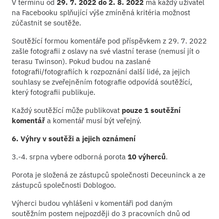
V termínu od
29. 7. 2022 do 2. 8. 2022
má každý uživatel
na Facebooku splňující výše zmíněná kritéria možnost
zúčastnit se soutěže.
Soutěžící formou komentáře pod příspěvkem z 29. 7. 2022
zašle fotografii z oslavy na své vlastní terase (nemusí jít o
terasu Twinson). Pokud budou na zaslané
fotografii/fotografiích k rozpoznání další lidé, za jejich
souhlasy se zveřejněním fotografie odpovídá soutěžící,
který fotografii publikuje.
Každý soutěžící může publikovat
pouze 1 soutěžní
komentář
a komentář musí být veřejný.
6. Výhry v soutěži a jejich oznámení
3.-4. srpna vybere odborná porota
10 výherců
.
Porota je složená ze zástupců společnosti Deceuninck a ze
zástupců společnosti Doblogoo.
Výherci budou vyhlášeni v komentáři pod daným
soutěžním postem nejpozději do 3 pracovních dnů od