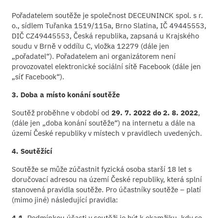
Pořadatelem soutěže je společnost DECEUNINCK spol. s r.
o., sídlem Tuřanka 1519/115a, Brno Slatina, IČ 49445553,
DIČ CZ49445553, Česká republika, zapsaná u Krajského
soudu v Brně v oddílu C, vložka 12279 (dále jen
„pořadatel“). Pořadatelem ani organizátorem není
provozovatel elektronické sociální sítě Facebook (dále jen
„síť Facebook“).
3. Doba a místo konání soutěže
Soutěž proběhne v období od
29. 7. 2022 do 2. 8. 2022
,
(dále jen „doba konání soutěže“) na internetu a dále na
území České republiky v místech v pravidlech uvedených.
4. Soutěžící
Soutěže se může zúčastnit fyzická osoba starší 18 let s
doručovací adresou na území České republiky, která splní
stanovená pravidla soutěže. Pro účastníky soutěže – platí
(mimo jiné) následující pravidla:
4.1.
Podmínkou účasti v soutěži je být k okamžiku, kdy se