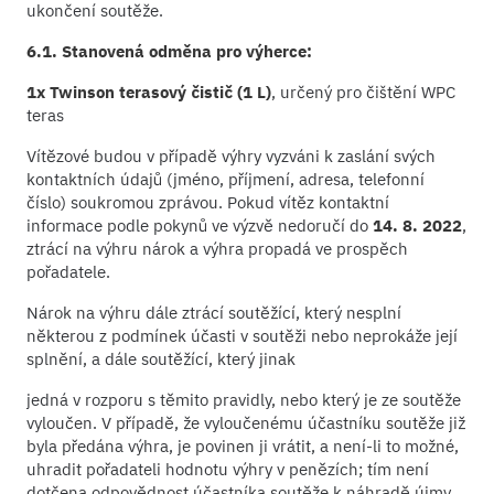
ukončení soutěže.
6.1. Stanovená odměna pro výherce:
1x Twinson terasový čistič (1 L)
, určený pro čištění WPC
teras
Vítězové budou v případě výhry vyzváni k zaslání svých
kontaktních údajů (jméno, příjmení, adresa, telefonní
číslo) soukromou zprávou. Pokud vítěz kontaktní
informace podle pokynů ve výzvě nedoručí do
14. 8. 2022
,
ztrácí na výhru nárok a výhra propadá ve prospěch
pořadatele.
Nárok na výhru dále ztrácí soutěžící, který nesplní
některou z podmínek účasti v soutěži nebo neprokáže její
splnění, a dále soutěžící, který jinak
jedná v rozporu s těmito pravidly, nebo který je ze soutěže
vyloučen. V případě, že vyloučenému účastníku soutěže již
byla předána výhra, je povinen ji vrátit, a není-li to možné,
uhradit pořadateli hodnotu výhry v penězích; tím není
dotčena odpovědnost účastníka soutěže k náhradě újmy,