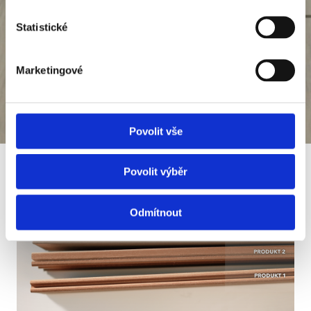
Statistické
Střešní terasy – bezpečnost a
odolnost
Marketingové
Povolit vše
Povolit výběr
Odmítnout