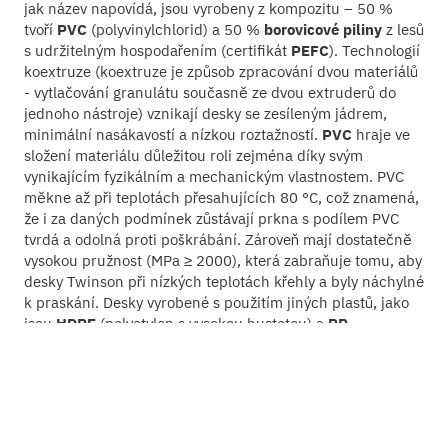
jak název napovídá, jsou vyrobeny z kompozitu – 50 %
tvoří
PVC
(polyvinylchlorid) a 50 %
borovicové piliny
z lesů
s udržitelným hospodařením (certifikát
PEFC
). Technologií
koextruze (koextruze je způsob zpracování dvou materiálů
- vytlačování granulátu současně ze dvou extruderů do
jednoho nástroje) vznikají desky se zesíleným jádrem,
minimální nasákavostí a nízkou roztažností.
PVC
hraje ve
složení materiálu důležitou roli zejména díky svým
vynikajícím fyzikálním a mechanickým vlastnostem. PVC
měkne až při teplotách přesahujících 80 °C, což znamená,
že i za daných podmínek zůstávají prkna s podílem PVC
tvrdá a odolná proti poškrábání. Zároveň mají dostatečně
vysokou pružnost (MPa ≥ 2000), která zabraňuje tomu, aby
desky Twinson při nízkých teplotách křehly a byly náchylné
k praskání. Desky vyrobené s použitím jiných plastů, jako
jsou
HDPE
(polyetylen s vysokou hustotou) a
PP
(polypropylen), takových kvalit nedosáhnou.